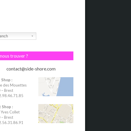
ench
nous trouver ?
contact@side-shore.com
 Shop :
e des Mouettes
– Brest
02.98.46.71.85
 Shop :
 Yves Collet
– Brest
02.56.31.86.91