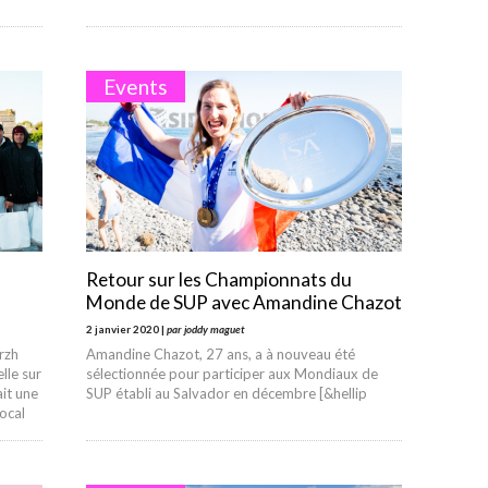
Events
Retour sur les Championnats du
Monde de SUP avec Amandine Chazot
2 janvier 2020 |
par joddy maguet
rzh
Amandine Chazot, 27 ans, a à nouveau été
lle sur
sélectionnée pour participer aux Mondiaux de
it une
SUP établi au Salvador en décembre [&hellip
ocal