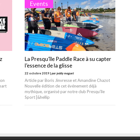
Events
z
La Presqu’île Paddle Race à su capter
l’essence de la glisse
22 octobre 2019 |
par joddy maguet
 on
Article par Boris Jinvresse et Amandine Chazot
part
Nouvelle édition de cet événement déjà
mythique, organisé par notre club Presqu’île
Sport [&hellip