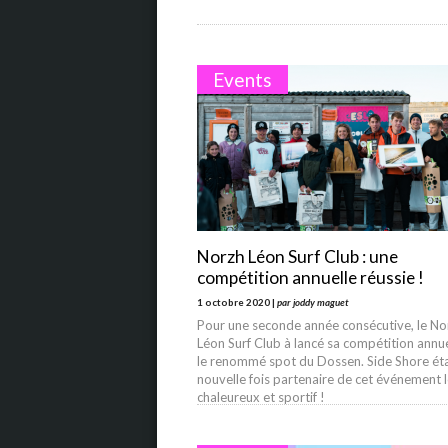
Events
Norzh Léon Surf Club : une
compétition annuelle réussie !
1 octobre 2020 |
par joddy maguet
Pour une seconde année consécutive, le No
Léon Surf Club à lancé sa compétition annue
le renommé spot du Dossen. Side Shore éta
nouvelle fois partenaire de cet événement l
chaleureux et sportif !