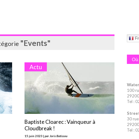
Fr
"Events"
atégorie
Où 
Actu
Water
100 ru
29200 
Tel : 
Street
30 rue
Baptiste Cloarec : Vainqueur à
29200 
Cloudbreak !
Tel : 
15 juin 2023 |
par Joris Batissou