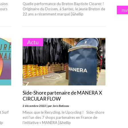
ssion
Quelle performance du Breton Baptiste Cloarec !
cours
Originaire du Dossen, à Santec, le jeune Breton de
In
22 ans a récemment marqué [&hellip
Actu
Side-Shore partenaire de MANERA X
CIRCULAR FLOW
2 décembre 2022 |
par Joris Batissou
t Surf
Mieux que le Recycling, le Upcycling ! Side-shore
est l’un des 7 shops partenaires en France de
ip
l’initiative « MANERA [&hellip