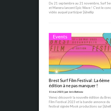
Du 21 septembre au 21 novembre, Surf Se
et Manera lancent Epic Wave ! C’est le con
vidéo auquel participer [&hellip
Events
Brest Surf Film Festival : La 6ème
édition à ne pas manquer !
11 mai 2023 |
par Joris Batissou
Venez découvrir la nouvelle édition du Bres
Film Festival 2023 et la bande-annonce du
festival signée Mook productions sur [&hell