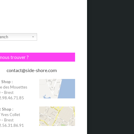
ench
nous trouver ?
contact@side-shore.com
 Shop :
e des Mouettes
– Brest
02.98.46.71.85
 Shop :
 Yves Collet
– Brest
02.56.31.86.91