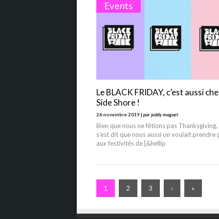
Events
Le BLACK FRIDAY, c’est aussi che
Side Shore !
26 novembre 2019 |
par joddy maguet
Bien que nous ne fêtions pas Thanksgiving,
s’est dit que nous aussi on voulait prendre 
aux festivités de [&hellip
1
2
3
›
»