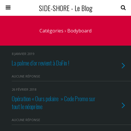
SIDE-SHORE - Le Blog
Catégories ›
Bodyboard
8 JANVIER 2019
La palme d’or revient à DaFin !
AUCUNE RÉPONSE
26 FÉVRIER 2018
Opération « Ours polaire » Code Promo sur
tout le néoprène
AUCUNE RÉPONSE