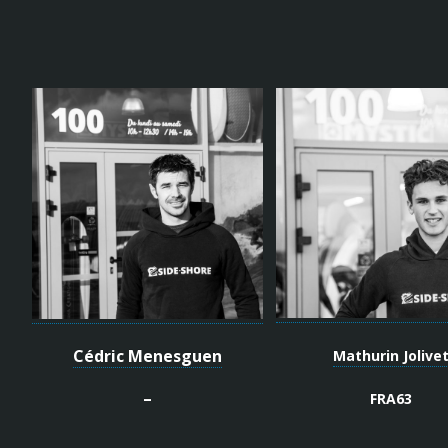
Cédric Menesguen
Mathurin Jolive
–
FRA63