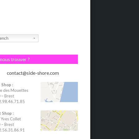
ench
nous trouver ?
contact@side-shore.com
 Shop :
e des Mouettes
– Brest
02.98.46.71.85
 Shop :
 Yves Collet
– Brest
02.56.31.86.91