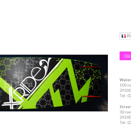
Fr
Où 
Water
100 ru
29200 
Tel : 
Street
30 rue
29200 
Tel : 