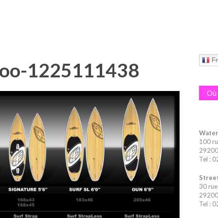
Fr
boo-1225111438
Où 
Water
100 ru
29200 
Tel : 
Street
30 rue
29200 
Tel : 