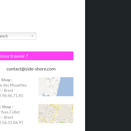
ench
nous trouver ?
contact@side-shore.com
 Shop :
e des Mouettes
– Brest
02.98.46.71.85
 Shop :
 Yves Collet
– Brest
02.56.31.86.91