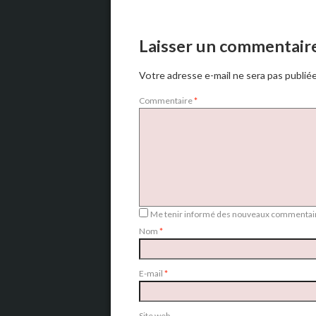
Laisser un commentair
Votre adresse e-mail ne sera pas publiée
Commentaire
*
Me tenir informé des nouveaux commentair
Nom
*
E-mail
*
Site web