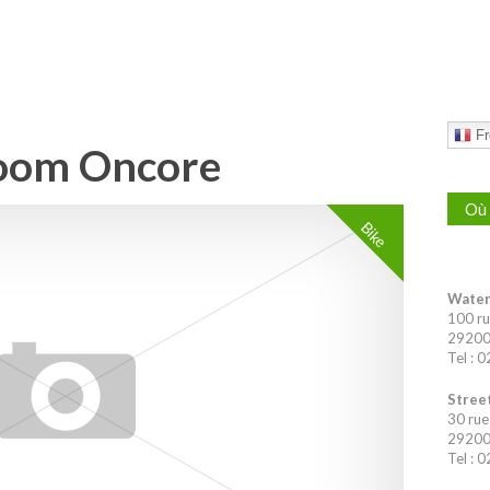
Fr
Zoom Oncore
Où 
Bike
Water
100 ru
29200 
Tel : 
Street
30 rue
29200 
Tel : 