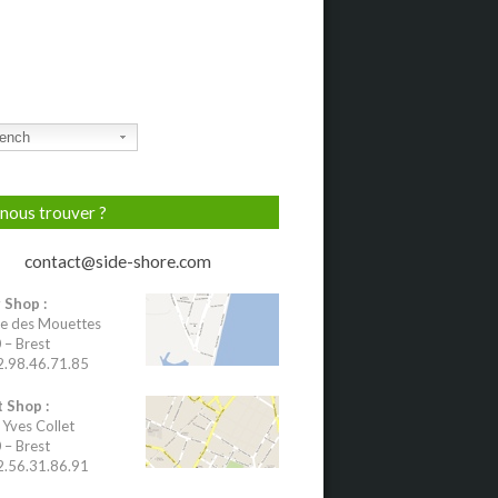
ench
nous trouver ?
contact@side-shore.com
 Shop :
e des Mouettes
– Brest
02.98.46.71.85
 Shop :
 Yves Collet
– Brest
02.56.31.86.91