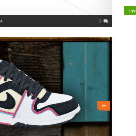
In
e
0