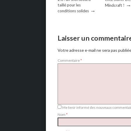
taillé pour les
Mindcraft !
→
conditions solides
Laisser un commentair
Votre adresse e-mail ne sera pas publiée
Commentaire
*
Me tenir informé des nouveaux commentair
Nom
*