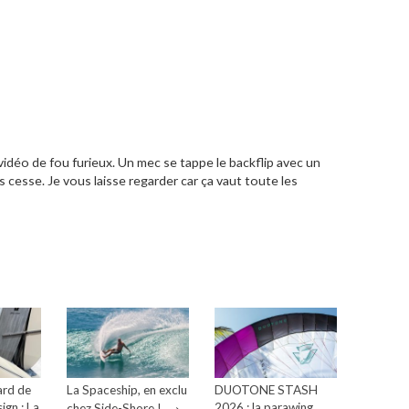
vidéo de fou furieux. Un mec se tappe le backflip avec un
s cesse. Je vous laisse regarder car ça vaut toute les
ard de
La Spaceship, en exclu
DUOTONE STASH
→
ign : La
2026 : la parawing
chez Side-Shore !