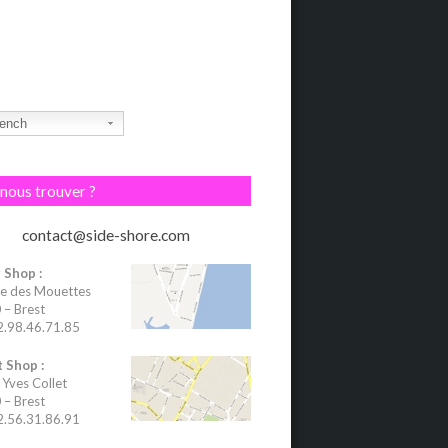
ench
nous trouver ?
contact@side-shore.com
 Shop :
e des Mouettes
– Brest
02.98.46.71.85
 Shop :
 Yves Collet
– Brest
02.56.31.86.91