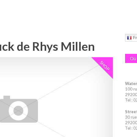
Fr
uck de Rhys Millen
Où 
SHOP
Water
100 ru
29200 
Tel : 
Street
30 rue
29200 
Tel : 