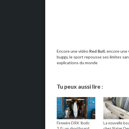
Encore une vidéo
Red Bull
, encore une 
buggy, le sport repousse ses limites san
explications du monde
Tu peux aussi lire :
Firewire DRK Ibolic
La nouvelle bo
2.0 : un shortboard
chez Slater Des