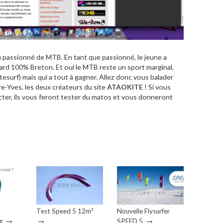
n passionné de MTB. En tant que passionné, le jeune a
ard 100% Breton. Et oui le MTB reste un sport marginal,
tesurf) mais qui a tout à gagner. Allez donc vous balader
re-Yves, les deux créateurs du site
ATAOKITE
! Si vous
acter, ils vous feront tester du matos et vous donneront
Test Speed 5 12m²
Nouvelle Flysurfer
→
→
→
g
SPEED 5