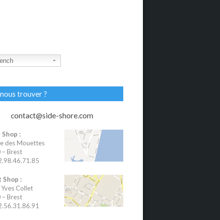
ench
nous trouver ?
contact@side-shore.com
 Shop :
e des Mouettes
– Brest
02.98.46.71.85
 Shop :
 Yves Collet
– Brest
02.56.31.86.91