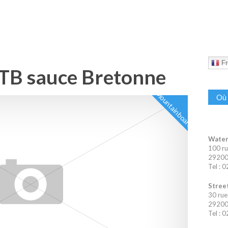
Fr
MTB sauce Bretonne
Mountainboard
Où 
Water
100 ru
29200 
Tel : 
Street
30 rue
29200 
Tel : 