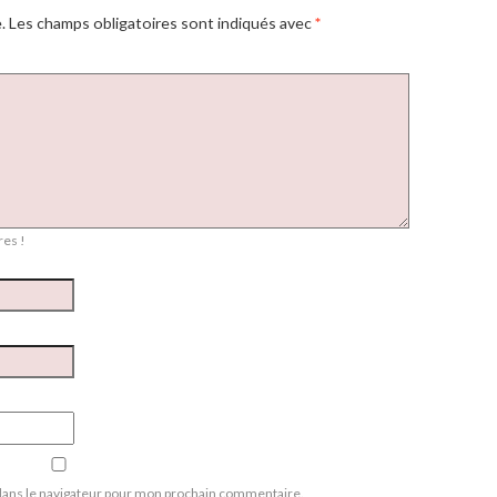
.
Les champs obligatoires sont indiqués avec
*
es !
dans le navigateur pour mon prochain commentaire.