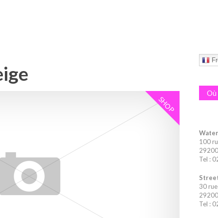
Fr
eige
Où 
SHOP
Water
100 ru
29200 
Tel : 
Street
30 rue
29200 
Tel : 