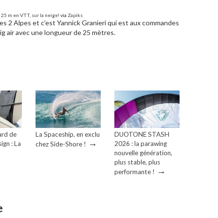
 25 m en VTT, sur la neige!
via
Zapiks
 des 2 Alpes et c’est Yannick Granieri qui est aux commandes
 big air avec une longueur de 25 mètres.
ard de
La Spaceship, en exclu
DUOTONE STASH
→
ign : La
2026 : la parawing
chez Side-Shore !
→
nouvelle génération,
plus stable, plus
→
performante !
e