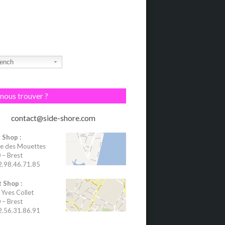
ench
nous trouver ?
contact@side-shore.com
 Shop :
e des Mouettes
– Brest
02.98.46.71.85
 Shop :
 Yves Collet
– Brest
02.56.31.86.91