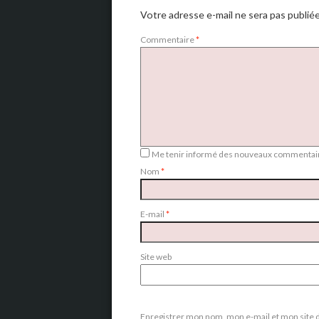
Votre adresse e-mail ne sera pas publiée
Commentaire
*
Me tenir informé des nouveaux commentair
Nom
*
E-mail
*
Site web
Enregistrer mon nom, mon e-mail et mon site 