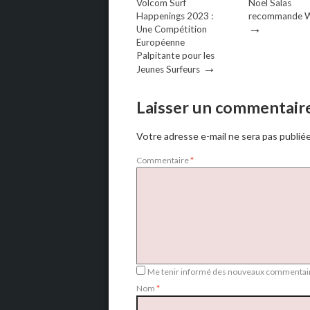
Volcom Surf
Noel Salas
Happenings 2023 :
recommande W
→
Une Compétition
Européenne
Palpitante pour les
→
Jeunes Surfeurs
Laisser un commentair
Votre adresse e-mail ne sera pas publiée
Commentaire
*
Me tenir informé des nouveaux commentair
Nom
*