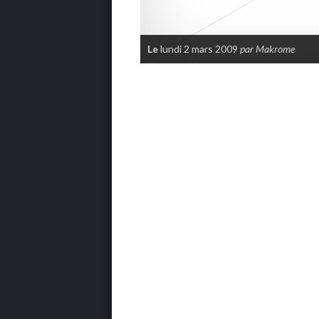
Le
lundi 2 mars 2009
par Makrome