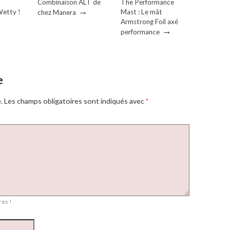
Combinaison ALT de
The Performance
→
etty !
Mast : Le mât
chez Manera
Armstrong Foil axé
→
performance
e
.
Les champs obligatoires sont indiqués avec
*
es !