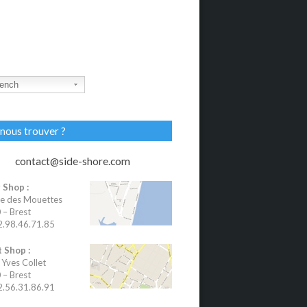
ench
nous trouver ?
contact@side-shore.com
 Shop :
e des Mouettes
– Brest
02.98.46.71.85
 Shop :
 Yves Collet
– Brest
02.56.31.86.91