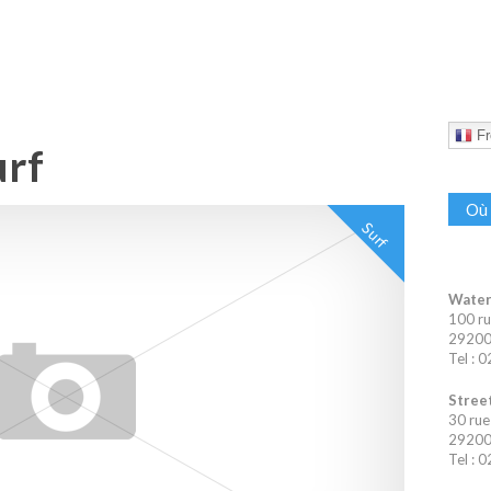
Fr
urf
Où 
Surf
Water
100 ru
29200 
Tel : 
Street
30 rue
29200 
Tel : 