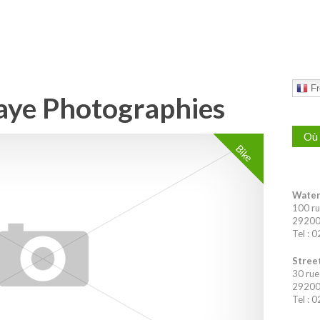
Fr
aye Photographies
Où 
Bike
Water
100 ru
29200 
Tel : 
Street
30 rue
29200 
Tel : 