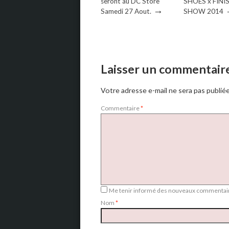
seront au DC Store
SHOES x FINI
→
Samedi 27 Aout.
SHOW 2014
Laisser un commentair
Votre adresse e-mail ne sera pas publiée
Commentaire
*
Me tenir informé des nouveaux commentair
Nom
*