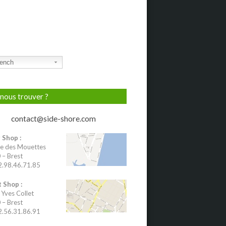
ench
nous trouver ?
contact@side-shore.com
 Shop :
e des Mouettes
– Brest
02.98.46.71.85
 Shop :
 Yves Collet
– Brest
02.56.31.86.91