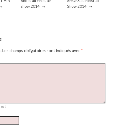
ST’AIR
Shoes au Finist’air
SHOES au Finist’air
→
→
→
show 2014
Show 2014
e
.
Les champs obligatoires sont indiqués avec
*
es !