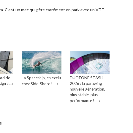
am. C’est un mec qui gère carrément en park avec un VTT.
ard de
La Spaceship, en exclu
DUOTONE STASH
→
ign : La
2026 : la parawing
chez Side-Shore !
→
nouvelle génération,
plus stable, plus
→
performante !
e