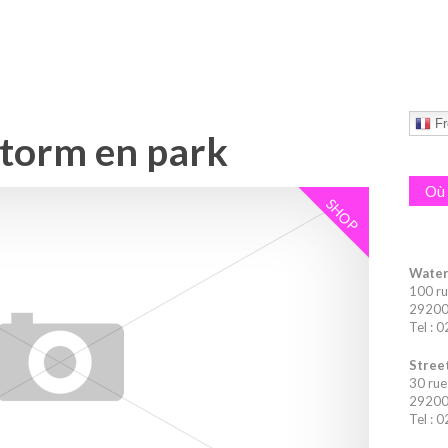
Fr
torm en park
Où 
SHOP
Water
100 ru
29200 
Tel : 
Street
30 rue
29200 
Tel : 