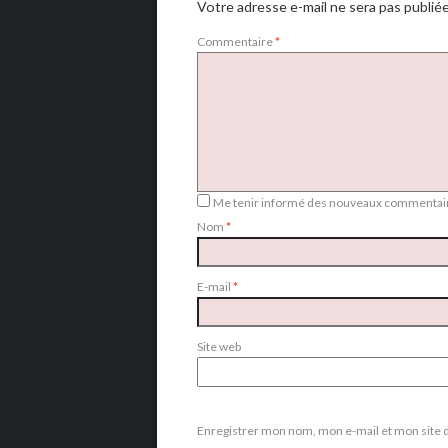
Votre adresse e-mail ne sera pas publiée
Commentaire
*
Me tenir informé des nouveaux commentair
Nom
*
E-mail
*
Site web
Enregistrer mon nom, mon e-mail et mon site 