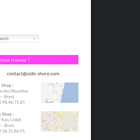
ench
nous trouver ?
contact@side-shore.com
 Shop :
e des Mouettes
– Brest
02.98.46.71.85
 Shop :
 Yves Collet
– Brest
02.56.31.86.91