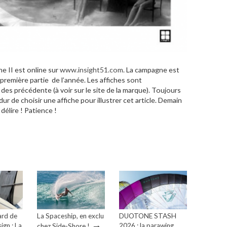
e II est online sur
www.insight51.com
. La campagne est
remière partie de l’année. Les affiches sont
es précédente (à voir sur le site de la marque). Toujours
 dur de choisir une affiche pour illustrer cet article. Demain
délire ! Patience !
ard de
La Spaceship, en exclu
DUOTONE STASH
→
ign : La
2026 : la parawing
chez Side-Shore !