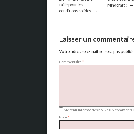
taillé pour les
Mindcraft !
→
conditions solides
Laisser un commentair
Votre adresse e-mail ne sera pas publiée
Commentaire
*
Me tenir informé des nouveaux commentair
Nom
*