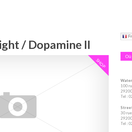
Fr
ght / Dopamine II
Où 
SHOP
Water
100 ru
29200 
Tel : 
Street
30 rue
29200 
Tel : 