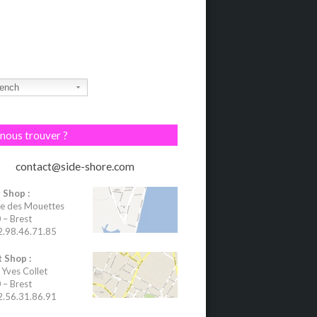
ench
nous trouver ?
contact@side-shore.com
 Shop :
e des Mouettes
– Brest
02.98.46.71.85
 Shop :
 Yves Collet
– Brest
02.56.31.86.91