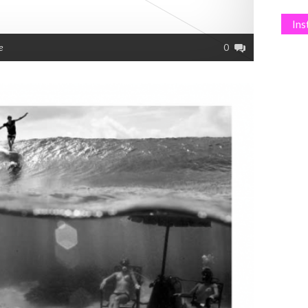
In
e
0