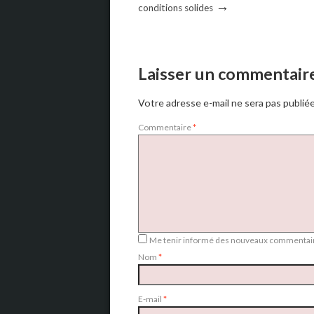
→
conditions solides
Laisser un commentair
Votre adresse e-mail ne sera pas publiée
Commentaire
*
Me tenir informé des nouveaux commentair
Nom
*
E-mail
*