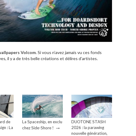
wallpapers Volcom
. Si vous n’avez jamais vu ces fonds
es, il y a de très belle créations et délires d’artistes.
ard de
La Spaceship, en exclu
DUOTONE STASH
→
ign : La
2026 : la parawing
chez Side-Shore !
→
nouvelle génération,