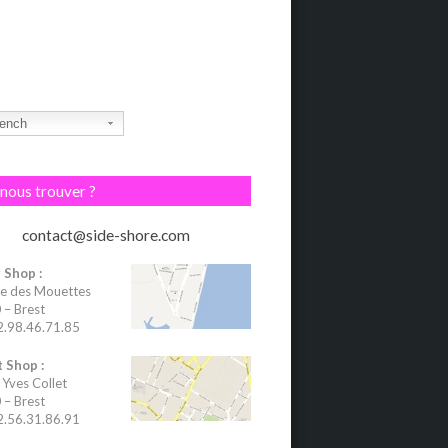
ench
nous trouver ?
contact@side-shore.com
 Shop :
e des Mouettes
– Brest
02.98.46.71.85
 Shop :
 Yves Collet
– Brest
02.56.31.86.91