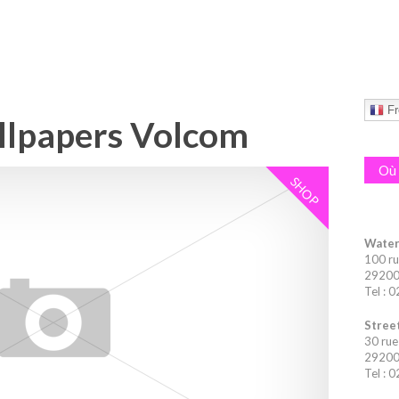
Fr
lpapers Volcom
Où 
SHOP
Water
100 ru
29200 
Tel : 
Street
30 rue
29200 
Tel : 