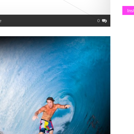
In
e
0