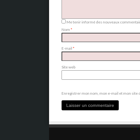
Me tenir informé des nouveaux commentair
Nom
*
E-mail
*
Site web
Enregistrer mon nom, mon e-mail et mon site 