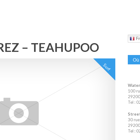
Fr
REZ – TEAHUPOO
Où 
Surf
Water
100 ru
29200 
Tel : 
Street
30 rue
29200 
Tel : 