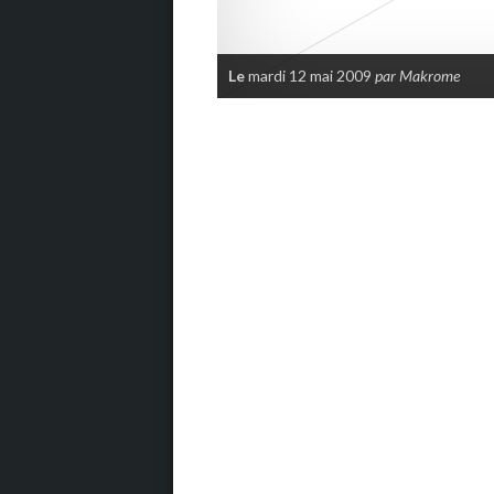
Le
mardi 12 mai 2009
par Makrome