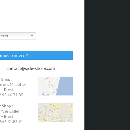
ench
nous trouver ?
contact@side-shore.com
 Shop :
e des Mouettes
– Brest
02.98.46.71.85
 Shop :
 Yves Collet
– Brest
02.56.31.86.91