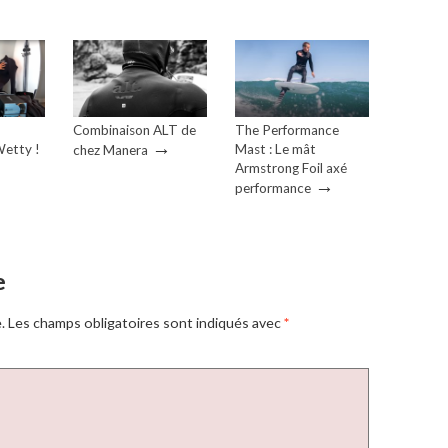
Combinaison ALT de
The Performance
→
etty !
Mast : Le mât
chez Manera
Armstrong Foil axé
→
performance
e
.
Les champs obligatoires sont indiqués avec
*