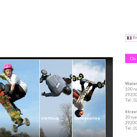
Fr
Où 
Water
100 ru
29200 
Tel : 
Street
30 rue
29200 
Tel : 