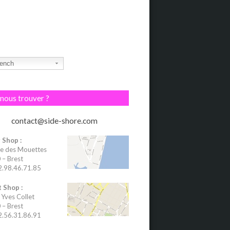
ench
nous trouver ?
contact@side-shore.com
 Shop :
e des Mouettes
– Brest
02.98.46.71.85
 Shop :
 Yves Collet
– Brest
02.56.31.86.91