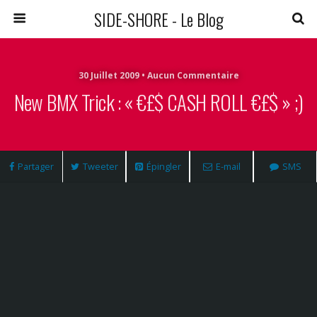
SIDE-SHORE - Le Blog
30 Juillet 2009 • Aucun Commentaire
New BMX Trick : « €£$ CASH ROLL €£$ » ;)
Partager
Tweeter
Épingler
E-mail
SMS