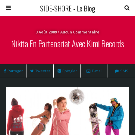
SIDE-SHORE - Le Blog
3 Août 2009 • Aucun Commentaire
Nikita En Partenariat Avec Kimi Records
Partager
Tweeter
Épingler
E-mail
SMS