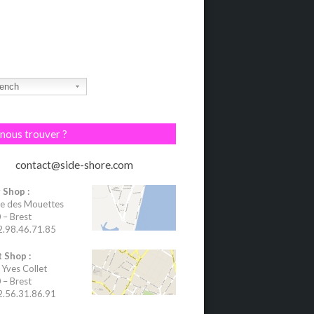
ench
nous trouver ?
contact@side-shore.com
 Shop :
e des Mouettes
– Brest
02.98.46.71.85
 Shop :
 Yves Collet
– Brest
02.56.31.86.91