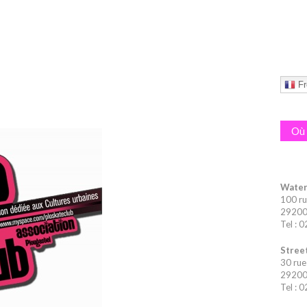
Fr
Où 
Water
100 ru
29200 
Tel : 
Street
30 rue
29200 
Tel : 