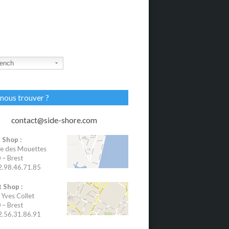
ench
nous trouver ?
contact@side-shore.com
 Shop :
e des Mouettes
– Brest
02.98.46.71.85
 Shop :
 Yves Collet
– Brest
02.56.31.86.91