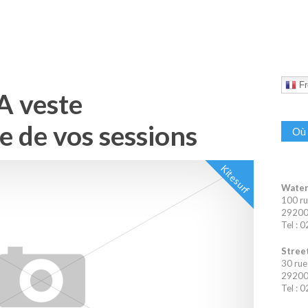
Fr
A veste
e de vos sessions
Où 
Kitesurf
Water
100 ru
29200 
Tel : 
Street
30 rue
29200 
Tel : 