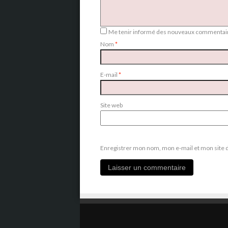
Me tenir informé des nouveaux commentair
Nom
*
E-mail
*
Site web
Enregistrer mon nom, mon e-mail et mon site 