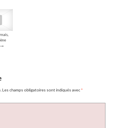
rnais,
rène
→
e
.
Les champs obligatoires sont indiqués avec
*