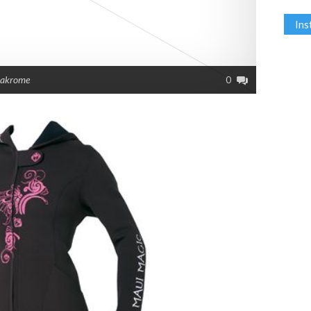
In
Makrome
0