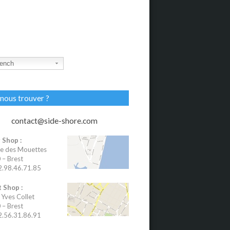
ench
nous trouver ?
contact@side-shore.com
 Shop :
e des Mouettes
– Brest
02.98.46.71.85
 Shop :
 Yves Collet
– Brest
02.56.31.86.91