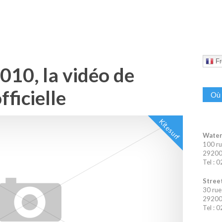
Fr
010, la vidéo de
ficielle
Où 
Kitesurf
Water
100 ru
29200 
Tel : 
Street
30 rue
29200 
Tel : 