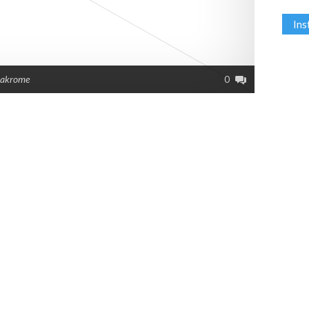
In
Makrome
0