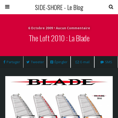
SIDE-SHORE - Le Blog
6 Octobre 2009 • Aucun Commentaire
The Loft 2010 : La Blade
Partager
Tweeter
Épingler
E-mail
SMS