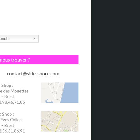
ench
nous trouver ?
contact@side-shore.com
 Shop :
e des Mouettes
– Brest
02.98.46.71.85
 Shop :
 Yves Collet
– Brest
02.56.31.86.91