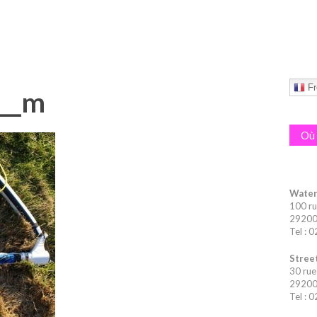
Fr
m__m
Où 
Water
100 ru
29200 
Tel : 
Street
30 rue
29200 
Tel : 