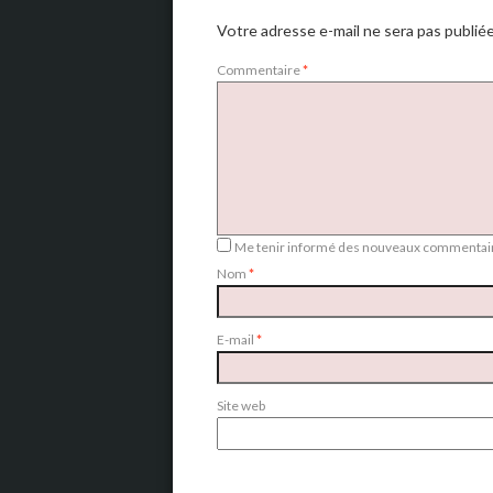
Votre adresse e-mail ne sera pas publiée
Commentaire
*
Me tenir informé des nouveaux commentair
Nom
*
E-mail
*
Site web