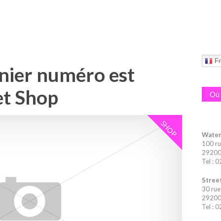
Fr
rnier numéro est
et Shop
Où 
SHOP
Water
100 ru
29200 
Tel : 
Street
30 rue
29200 
Tel : 