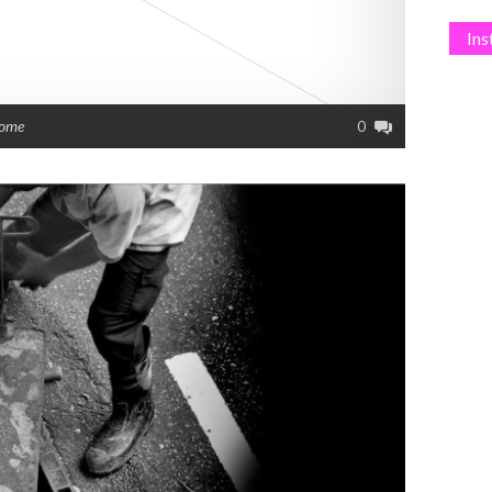
In
rome
0