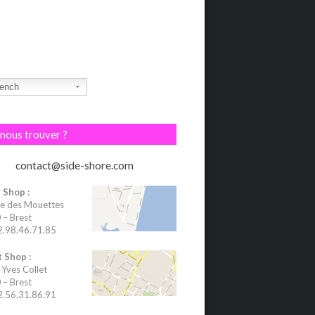
ench
nous trouver ?
contact@side-shore.com
 Shop :
e des Mouettes
– Brest
02.98.46.71.85
 Shop :
 Yves Collet
– Brest
02.56.31.86.91