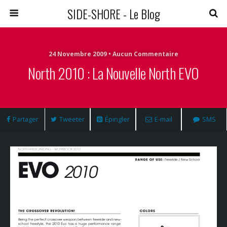
SIDE-SHORE - Le Blog
24 Novembre 2009 • Aucun Commentaire
North 2010 : La Nouvelle North EVO
Partager
Tweeter
Épingler
E-mail
SMS