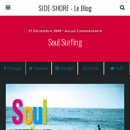
SIDE-SHORE - Le Blog
21 Décembre 2009 • Aucun Commentaire
Soul Surfing
Partager
Tweeter
Épingler
E-mail
SMS