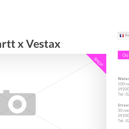
Fr
rtt x Vestax
Où 
SHOP
Water
100 ru
29200 
Tel : 
Street
30 rue
29200 
Tel : 