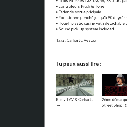
• Trois vitesses : 33 1/3, 45, 78 tours p
• contrôleurs Pitch & Tone
• Fader de sortie pricipale
• Fonctionne penché jusqu’à 90 degrés 
• Tough plastic casing with detachable 
• Sound pick-up system included
Tags:
Carhartt
,
Vestax
Tu peux aussi lire :
Remy TAV & Carhartt
2ème démarqu
→
Street Shop !!