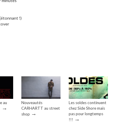
ar minutes
(étonnant !)
cover
e au
Nouveautés
Les soldes continuent
→
CARHARTT au street
chez Side Shore mais
!
→
pas pour longtemps
shop
→
!!!