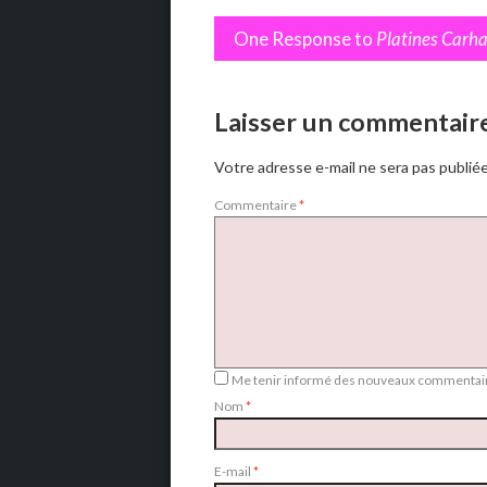
One Response to
Platines Carha
Laisser un commentair
Votre adresse e-mail ne sera pas publiée
Commentaire
*
Me tenir informé des nouveaux commentair
Nom
*
E-mail
*