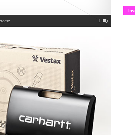
In
krome
1