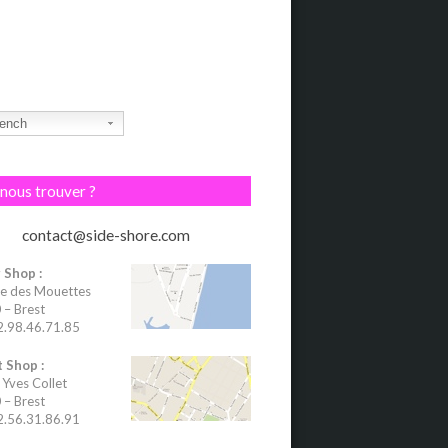
ench
nous trouver ?
contact@side-shore.com
 Shop :
e des Mouettes
– Brest
02.98.46.71.85
 Shop :
 Yves Collet
– Brest
02.56.31.86.91