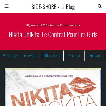
SIDE-SHORE - Le Blog
18 Janvier 2010 • Aucun Commentaire
Nikita Chikita, Le Contest Pour Les Girls
Partager
Tweeter
Épingler
E-mail
SMS