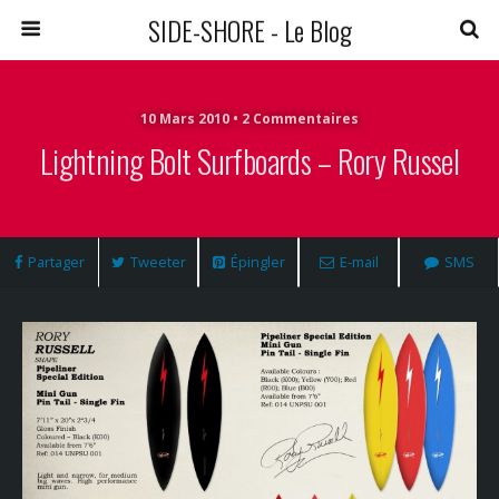
SIDE-SHORE - Le Blog
10 Mars 2010 • 2 Commentaires
Lightning Bolt Surfboards – Rory Russel
Partager
Tweeter
Épingler
E-mail
SMS