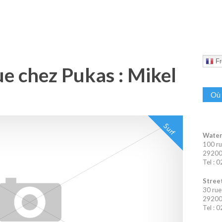
Fr
e chez Pukas : Mikel
Où 
Surf
Water
100 ru
29200 
Tel : 
Street
30 rue
29200 
Tel : 