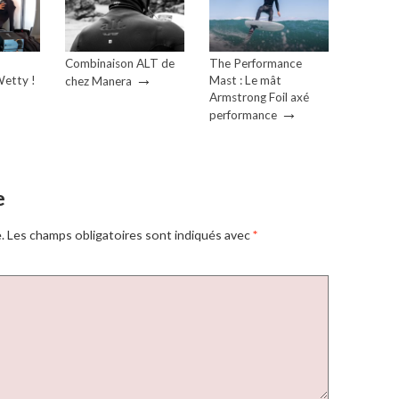
Combinaison ALT de
The Performance
→
etty !
Mast : Le mât
chez Manera
Armstrong Foil axé
→
performance
e
.
Les champs obligatoires sont indiqués avec
*