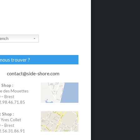
ench
nous trouver ?
contact@side-shore.com
 Shop :
e des Mouettes
– Brest
02.98.46.71.85
 Shop :
 Yves Collet
– Brest
02.56.31.86.91