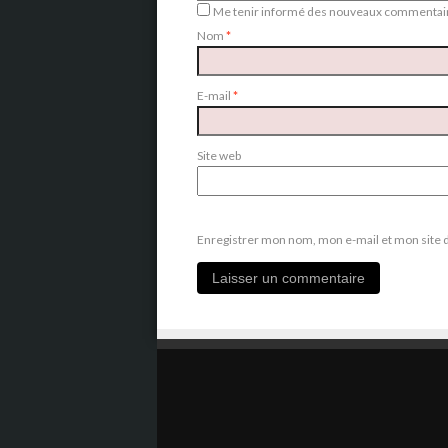
Me tenir informé des nouveaux commentair
Nom
*
E-mail
*
Site web
Enregistrer mon nom, mon e-mail et mon site 