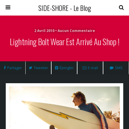
SIDE-SHORE - Le Blog
2 Avril 2010 • Aucun Commentaire
Lightning Bolt Wear Est Arrivé Au Shop !
Partager
Tweeter
Épingler
E-mail
SMS