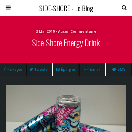
SIDE-SHORE - Le Blog
3 Mai 2010 • Aucun Commentaire
Side-Shore Energy Drink
Partager
Tweeter
Épingler
E-mail
SMS