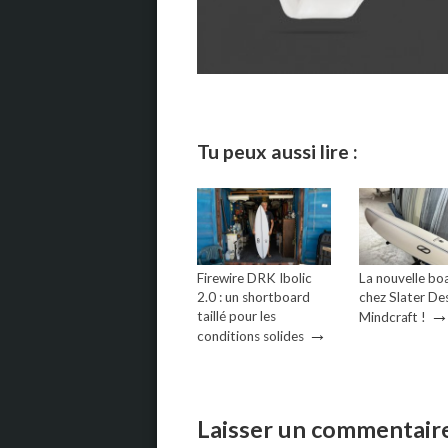
Tu peux aussi lire :
Firewire DRK Ibolic
La nouvelle bo
2.0 : un shortboard
chez Slater Des
taillé pour les
Mindcraft !
→
conditions solides
Laisser un commentair