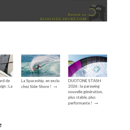
ard de
La Spaceship, en exclu
DUOTONE STASH
→
ign : La
2026 : la parawing
chez Side-Shore !
→
nouvelle génération,
plus stable, plus
→
performante !
e