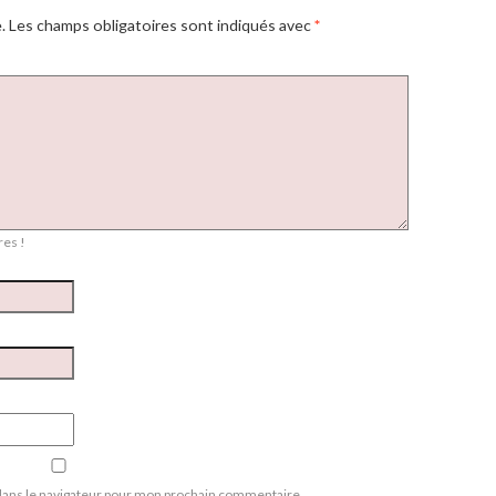
.
Les champs obligatoires sont indiqués avec
*
es !
dans le navigateur pour mon prochain commentaire.