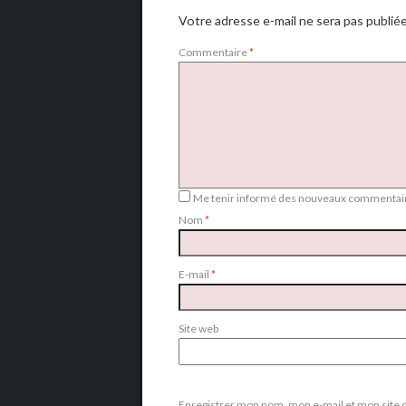
Votre adresse e-mail ne sera pas publiée
Commentaire
*
Me tenir informé des nouveaux commentair
Nom
*
E-mail
*
Site web
Enregistrer mon nom, mon e-mail et mon site 