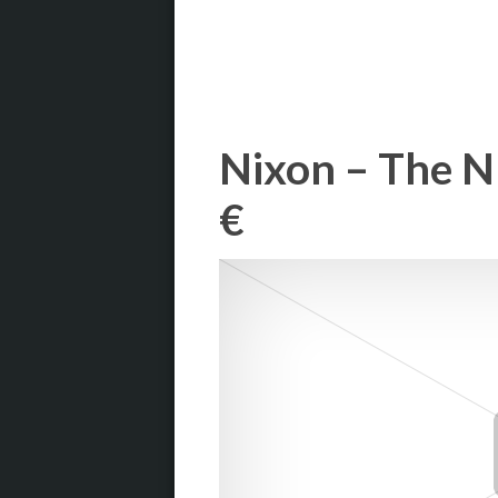
Nixon – The 
€