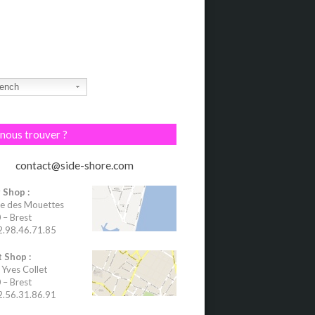
ench
nous trouver ?
contact@side-shore.com
 Shop :
e des Mouettes
– Brest
02.98.46.71.85
 Shop :
 Yves Collet
– Brest
02.56.31.86.91