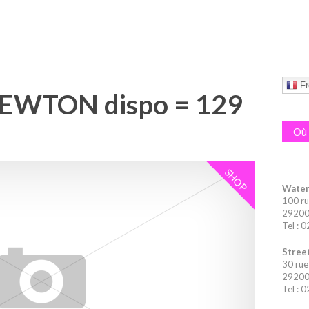
Fr
NEWTON dispo = 129
Où 
SHOP
Water
100 ru
29200 
Tel : 
Street
30 rue
29200 
Tel : 