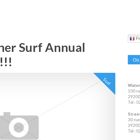
Fr
her Surf Annual
!!!
Où 
Surf
Water
100 ru
29200 
Tel : 
Street
30 rue
29200 
Tel : 