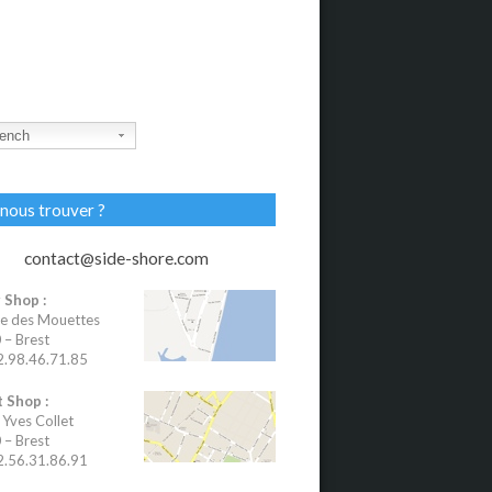
ench
nous trouver ?
contact@side-shore.com
 Shop :
e des Mouettes
– Brest
02.98.46.71.85
 Shop :
 Yves Collet
– Brest
02.56.31.86.91