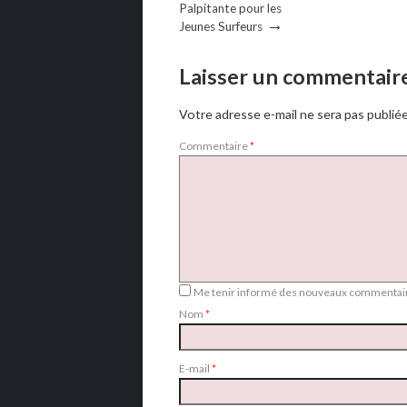
Palpitante pour les
→
Jeunes Surfeurs
Laisser un commentair
Votre adresse e-mail ne sera pas publiée
Commentaire
*
Me tenir informé des nouveaux commentair
Nom
*
E-mail
*