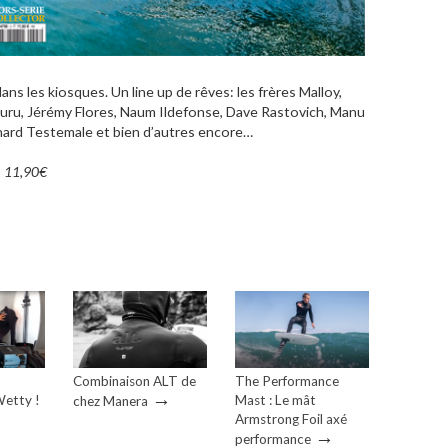
ans les kiosques. Un line up de rêves: les frères Malloy,
uru, Jérémy Flores, Naum Ildefonse, Dave Rastovich, Manu
rnard Testemale et bien d’autres encore…
, 11,90€
Combinaison ALT de
The Performance
→
etty !
Mast : Le mât
chez Manera
Armstrong Foil axé
→
performance