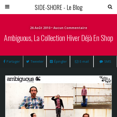
SIDE-SHORE - Le Blog
26 Août 2010 • Aucun Commentaire
Ambiguous, La Collection Hiver Déjà En Shop
Partager
Tweeter
Épingler
E-mail
SMS