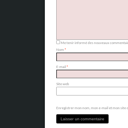
Me tenir informé des nouveaux commentair
Nom
*
E-mail
*
Site web
Enregistrer mon nom, mon e-mail et mon site 