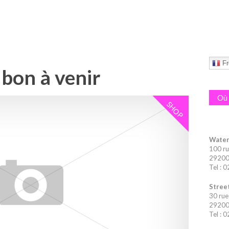
Fr
bon à venir
Où 
SHOP
Water
100 ru
29200 
Tel : 
Street
30 rue
29200 
Tel : 