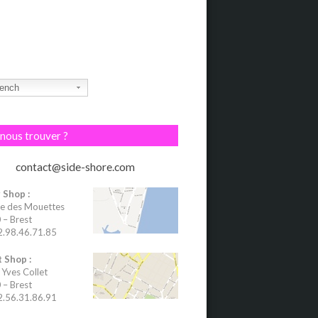
ench
nous trouver ?
contact@side-shore.com
 Shop :
e des Mouettes
– Brest
02.98.46.71.85
 Shop :
 Yves Collet
– Brest
02.56.31.86.91