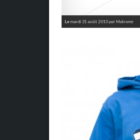
Le
mardi 31 août 2010
par Makrome