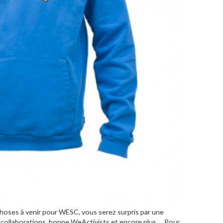
choses à venir pour WESC, vous serez surpris par une
collaborations, bonne WeActivists et encore plus…. Pour