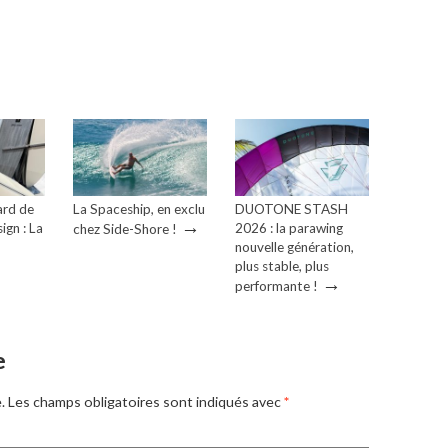
ard de
La Spaceship, en exclu
DUOTONE STASH
→
ign : La
2026 : la parawing
chez Side-Shore !
→
nouvelle génération,
plus stable, plus
→
performante !
e
.
Les champs obligatoires sont indiqués avec
*