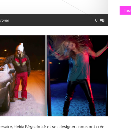
In
krome
0
saire, Heida Birgisdottir et ses designers nous ont crée