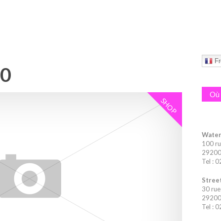
Fr
10
Où 
SHOP
Water
100 ru
29200 
Tel : 
Street
30 rue
29200 
Tel : 