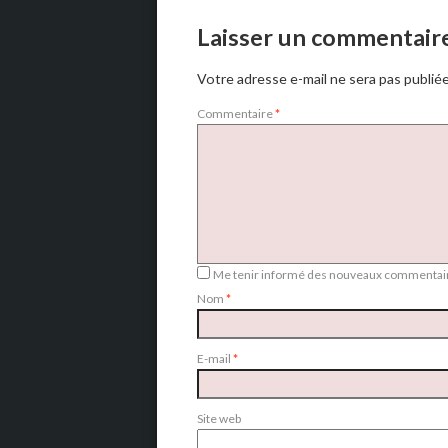
Laisser un commentair
Votre adresse e-mail ne sera pas publiée
Commentaire
*
Me tenir informé des nouveaux commentair
Nom
*
E-mail
*
Site web