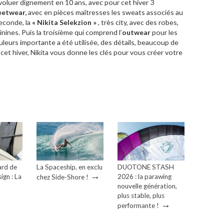
évoluer dignement en 10 ans, avec pour cet hiver 3
eetwear,
avec en pièces maîtresses les sweats associés au
econde, la
« Nikita Selekzion »
, très city, avec des robes,
nines. Puis la troisième qui comprend l’
outwear
pour les
leurs importante a été utilisée, des détails, beaucoup de
 cet hiver, Nikita vous donne les clés pour vous créer votre
ard de
La Spaceship, en exclu
DUOTONE STASH
→
ign : La
2026 : la parawing
chez Side-Shore !
→
nouvelle génération,
plus stable, plus
→
performante !