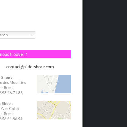
ench
nous trouver ?
contact@side-shore.com
 Shop :
e des Mouettes
– Brest
02.98.46.71.85
 Shop :
 Yves Collet
– Brest
02.56.31.86.91