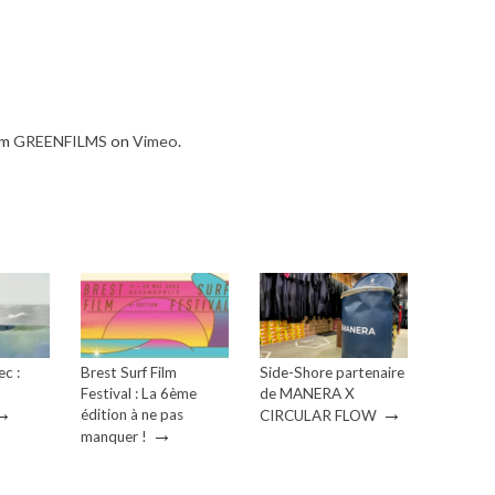
om
GREENFILMS
on
Vimeo
.
ec :
Brest Surf Film
Side-Shore partenaire
Festival : La 6ème
de MANERA X
→
→
édition à ne pas
CIRCULAR FLOW
→
manquer !