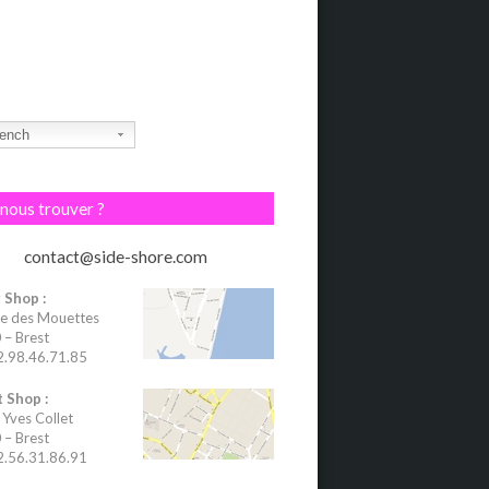
ench
nous trouver ?
contact@side-shore.com
 Shop :
e des Mouettes
– Brest
02.98.46.71.85
 Shop :
 Yves Collet
– Brest
02.56.31.86.91