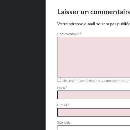
Laisser un commentair
Votre adresse e-mail ne sera pas publiée
Commentaire
*
Me tenir informé des nouveaux commentair
Nom
*
E-mail
*
Site web