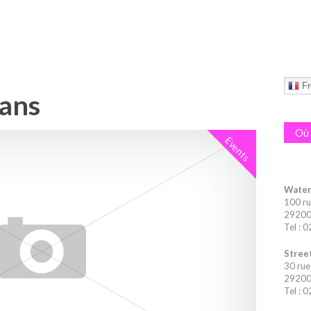
Fr
Vans
Où 
Events
Water
100 ru
29200 
Tel : 
Street
30 rue
29200 
Tel : 