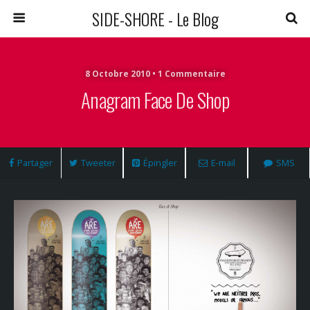
SIDE-SHORE - Le Blog
8 Octobre 2010 • 1 Commentaire
Anagram Face De Shop
Partager
Tweeter
Épingler
E-mail
SMS