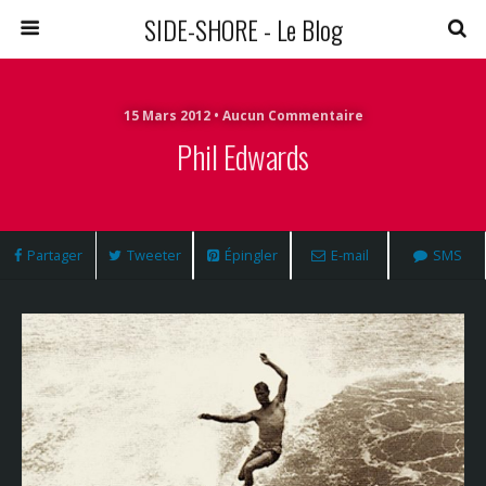
SIDE-SHORE - Le Blog
15 Mars 2012 • Aucun Commentaire
Phil Edwards
Partager
Tweeter
Épingler
E-mail
SMS