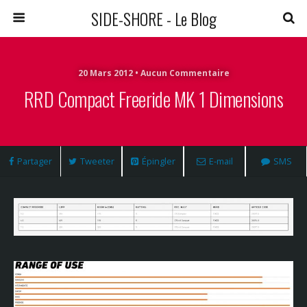
SIDE-SHORE - Le Blog
20 Mars 2012 • Aucun Commentaire
RRD Compact Freeride MK 1 Dimensions
Partager
Tweeter
Épingler
E-mail
SMS