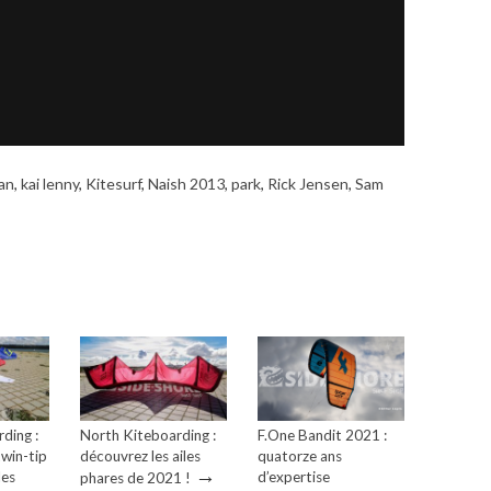
an
,
kai lenny
,
Kitesurf
,
Naish 2013
,
park
,
Rick Jensen
,
Sam
ding :
North Kiteboarding :
F.One Bandit 2021 :
twin-tip
découvrez les ailes
quatorze ans
→
les
d’expertise
phares de 2021 !