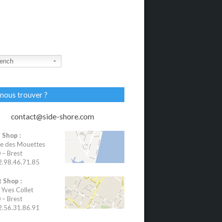
ench
nous trouver ?
contact@side-shore.com
 Shop :
e des Mouettes
– Brest
02.98.46.71.85
 Shop :
 Yves Collet
– Brest
02.56.31.86.91