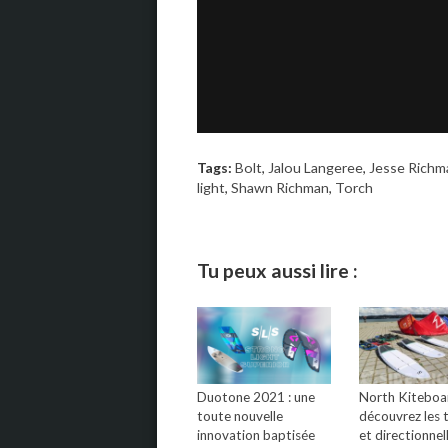
Tags:
Bolt
,
Jalou Langeree
,
Jesse Richm
light
,
Shawn Richman
,
Torch
Tu peux aussi lire :
Duotone 2021 : une
North Kiteboar
toute nouvelle
découvrez les 
innovation baptisée
et directionnel