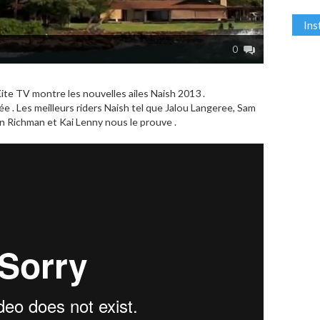
In
0
ite TV montre les nouvelles ailes Naish 2013 .
e . Les meilleurs riders Naish tel que Jalou Langeree, Sam
n Richman et Kai Lenny nous le prouve .