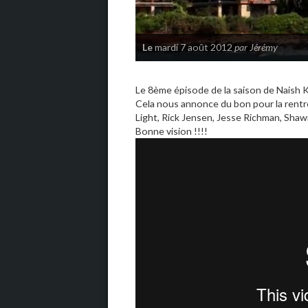
Le
mardi 7 août 2012
par Jérémy
Le 8ème épisode de la saison de Naish K
Cela nous annonce du bon pour la rentré
Light, Rick Jensen, Jesse Richman, Shaw
Bonne vision !!!!