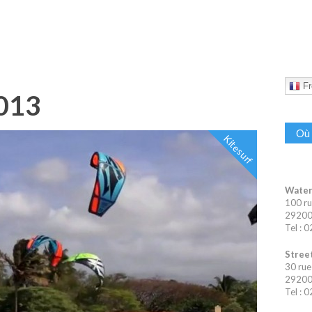
Fr
013
Où 
Kitesurf
Water
100 ru
29200 
Tel : 
Street
30 rue
29200 
Tel : 