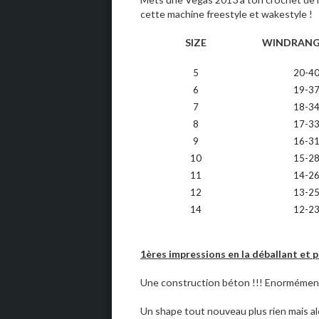
cette machine freestyle et wakestyle !
SIZE
WINDRANGE
5
20-4
6
19-3
7
18-3
8
17-3
9
16-3
10
15-2
11
14-2
12
13-2
14
12-2
1ères impressions en la déballant et 
Une construction béton !!! Enormément 
Un shape tout nouveau plus rien mais alo