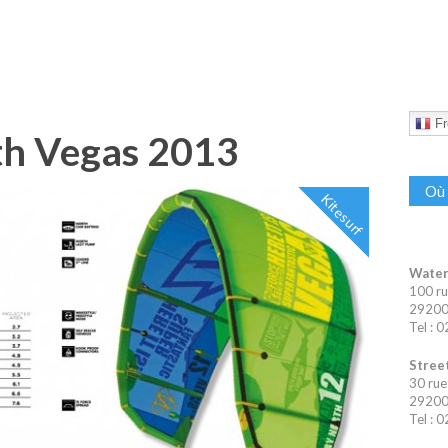
Fr
rth Vegas 2013
Où 
Kitesurf
Water
100 ru
29200 
Tel : 
Street
30 rue
29200 
Tel : 