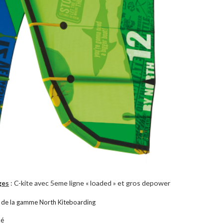
ges
: C-kite avec 5eme ligne « loaded » et gros depower
rect de la gamme North Kiteboarding
ké