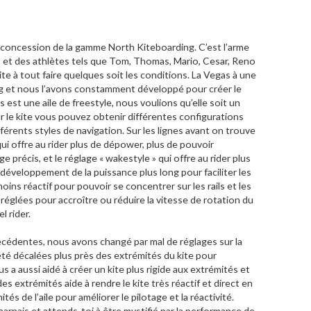
s concession de la gamme North Kiteboarding. C’est l’arme
rs et des athlètes tels que Tom, Thomas, Mario, Cesar, Reno
ite à tout faire quelques soit les conditions. La Vegas à une
g et nous l’avons constamment développé pour créer le
s est une aile de freestyle, nous voulions qu’elle soit un
r le kite vous pouvez obtenir différentes configurations
fférents styles de navigation. Sur les lignes avant on trouve
qui offre au rider plus de dépower, plus de pouvoir
e précis, et le réglage « wakestyle » qui offre au rider plus
 développement de la puissance plus long pour faciliter les
ins réactif pour pouvoir se concentrer sur les rails et les
 réglées pour accroître ou réduire la vitesse de rotation du
l rider.
cédentes, nous avons changé par mal de réglages sur la
té décalées plus près des extrémités du kite pour
us a aussi aidé à créer un kite plus rigide aux extrémités et
s extrémités aide à rendre le kite très réactif et direct en
tés de l’aile pour améliorer le pilotage et la réactivité.
rnais et attends-toi à être mystifié par la performance de