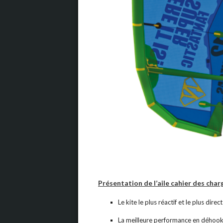
Présentation de l’aile cahier des char
Le kite le plus réactif et le plus di
La meilleure performance en déhoo