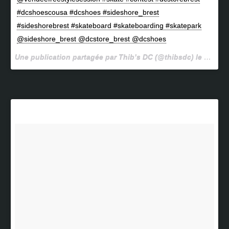
#dcshoescousa #dcshoes #sideshore_brest
#sideshorebrest #skateboard #skateboarding #skatepark
@sideshore_brest @dcstore_brest @dcshoes
Une publication partagée par Thib’s DC (@thibsdc) le
16 Avri