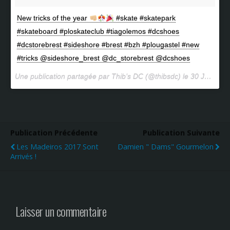
New tricks of the year
#skate #skatepark
#skateboard #ploskateclub #tiagolemos #dcshoes
#dcstorebrest #sideshore #brest #bzh #plougastel #new
#tricks @sideshore_brest @dc_storebrest @dcshoes
Une publication partagée par Thib’s DC (@thibsdc) le
30 Janv. 2017 à 2h26 PST
Publication Précédente
Publication Suivante
Les Madeiros 2017 Sont
Damien " Dams" Gourmelon
Arrivés !
Laisser un commentaire