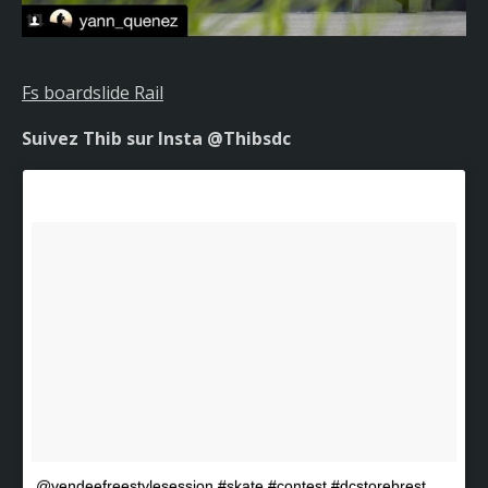
Fs boardslide Rail
Suivez Thib sur Insta @Thibsdc
@vendeefreestylesession #skate #contest #dcstorebrest