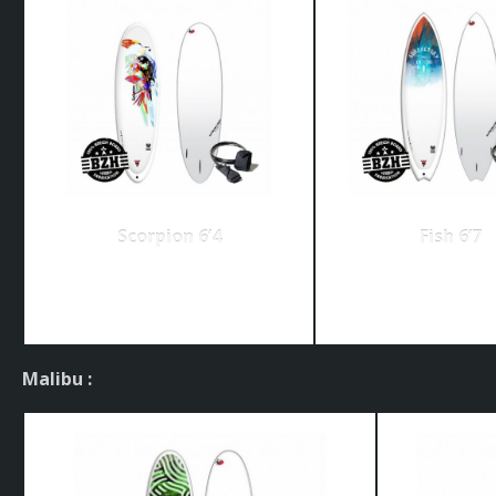
Scorpion 6’4
Fish 6’7
Malibu :