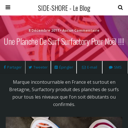
SIDE-SHORE - Le Blog
8 Décembre 2017 • Aucun Commentaire
Une Planche De Surf Surfactory Pour Noël !!!!
Partager
Tweeter
Épingler
E-mail
SMS
Marque incontournable en France et surtout en
Bretagne, Surfactory produit des planches de surfs
pour tous les niveaux que l’on soit débutants ou
confirmés.