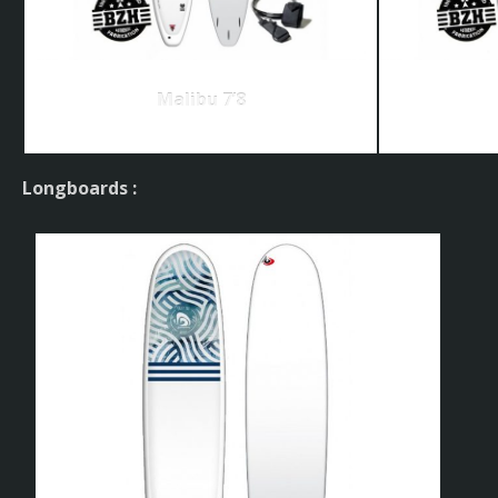
Malibu 7’8
Longboards :