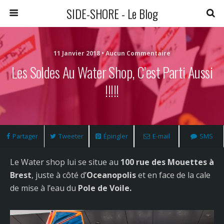
SIDE-SHORE - Le Blog
11 Janvier 2018 • Aucun Commentaire
Les Soldes Au Water Shop, C’est Parti Aussi
!!!!!
Partager
Tweeter
Épingler
E-mail
SMS
Le Water shop lui se situe au
100 rue des Mouettes à
Brest
, juste à côté d’
Oceanopolis
et en face de la cale
de mise à l’eau du
Pole de Voile.