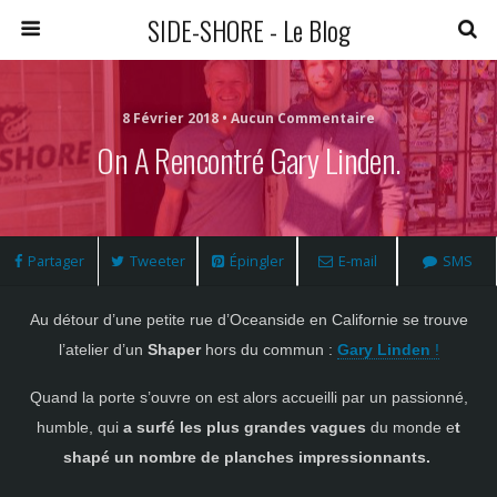
SIDE-SHORE - Le Blog
8 Février 2018 • Aucun Commentaire
On A Rencontré Gary Linden.
Partager
Tweeter
Épingler
E-mail
SMS
Au détour d’une petite rue d’Oceanside en Californie se trouve
l’atelier d’un
Shaper
hors du commun :
Gary Linden
!
Quand la porte s’ouvre on est alors accueilli par un passionné,
humble, qui
a surfé les plus grandes vagues
du monde e
t
shapé un nombre de planches impressionnants.