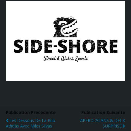
Publication Précédente
Publication Suivante
Les Dessous De La Pub
APERO 20 ANS & DECK
Adidas Avec Miles Silvas
SURPRISE