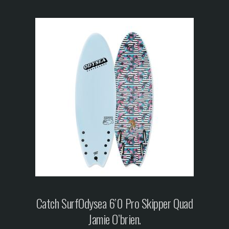
Catch Surf
Odysea 6’0 Pro Skipper Quad
Jamie O’brien.