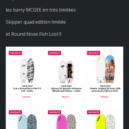
les barry MCGEE en très limitées
Skipper quad edition limitée
et Round Nose Fish Lost !!